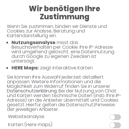
Wir benötigen Ihre
08:15 - 18:30
Zustimmung
Laurentius-Apotheke
Wenn Sie zustimmen, binden wir Dienste und
Cookies zur Analyse, Beratung und
Kartendarstellung ein.
Nutzungsanalyse
misst das
Besuchsverhalten per Cookie. Ihre IP-Adresse
Unverbindliche Arzneimittel-
wird umgehend gelöscht, eine Datennutzung
durch Google zu eigenen Zwecken ist
Reservierung
untersagt.
HERE Maps:
zeigt interaktive Karten.
Laurentius-Apotheke
Kaiser-Otto-Platz 19, 45276 Essen
Sie können Ihre Auswahl jederzeit detailliert
anpassen. Weitere Informationen und die
Möglichkeit zum Widerruf finden Sie in unserer
Eine Bearbeitung und Abholung der unverbindlichen
Datenschutzerklärung
. Bei der Nutzung von Chat
Arzneimittel-Reservierung ist nur während der
und Karten werden technische Daten (insb. Ihre IP-
Öffnungszeiten möglich.
Adresse) an die Anbieter übermittelt und Cookies
gesetzt. Hierfür gelten die Datenschutzhinweise
der jeweiligen Anbieter.
Websiteanalyse
Karten (Here maps)